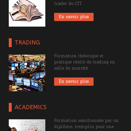
trader du CIT
En savoir plus
TRADING
Formation théorique et
pratique réelle de trading en
salle de marché
En savoir plus
ACADEMICS
Formation sanctionnée par un
diplôme, tremplin pour une