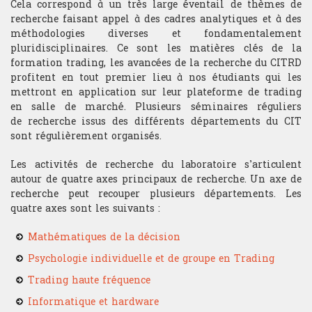
Cela correspond à un très large éventail de thèmes de
recherche faisant appel à des cadres analytiques et à des
méthodologies diverses et fondamentalement
Analyse technique
pluridisciplinaires. Ce sont les matières clés de la
formation trading, les avancées de la recherche du CITRD
Stratégie du trader
profitent en tout premier lieu à nos étudiants qui les
mettront en application sur leur plateforme de trading
Compétition et challenge au CIT USA
en salle de marché. Plusieurs séminaires réguliers
de recherche issus des différents départements du CIT
sont régulièrement organisés.
RECHERCHE
Les activités de recherche du laboratoire s’articulent
Departement
autour de quatre axes principaux de recherche. Un axe de
recherche peut recouper plusieurs départements. Les
Hardware & Finance
quatre axes sont les suivants :
Finance comportementale
Mathématiques de la décision
Psychologie individuelle et de groupe en Trading
Optimisation de portfolio
Trading haute fréquence
Trading HF
Informatique et hardware