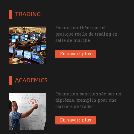
TRADING
Formation théorique et
pratique réelle de trading en
salle de marché
En savoir plus
ACADEMICS
Formation sanctionnée par un
diplôme, tremplin pour une
carrière de trader
En savoir plus