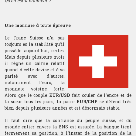
Qu’en est-il vraiment ?
Les connaissances théoriques et
de passage.
l'expérience du trading acquises à
Mathématiques
l'issue de cette formation
ouvrent les portes à différentes
Mathématiques financières
carrières dans les métiers de la
Une monnaie à toute épreuve
finance de marché.
Microéconomie
Le Franc Suisse n’a pas
toujours eu la stabilité qu’il
Psychologie du Trading
possède aujourd’hui, certes.
Mais depuis plusieurs mois
il règne un calme relatif
quand à cette devise et à sa
TRADING
parité avec d’autres,
Gestion portefeuille
notamment l’euro, la
monnaie voisine forte.
Choix sous-jacent
Alors que le couple
EUR/USD
fait couler de l’encre et de
la sueur tous les jours, la paire
EUR/CHF
se défend très
bien depuis plusieurs années et est désormais stable.
Gestion du risque
Il faut dire que la confiance du peuple suisse, et du
Money management
monde entier envers la BNS est assurée. La banque tient
fermement sa position, à l’instar de la position de la
Gestion du stress