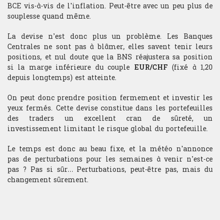
BCE vis-à-vis de l’inflation. Peut-être avec un peu plus de
souplesse quand même.
Analyse technique
La devise n’est donc plus un problème. Les Banques
Centrales ne sont pas à blâmer, elles savent tenir leurs
Stratégie du trader
positions, et nul doute que la BNS réajustera sa position
si la marge inférieure du couple
EUR/CHF
(fixé à 1,20
Compétition et challenge au CIT USA
depuis longtemps) est atteinte.
On peut donc prendre position fermement et investir les
RECHERCHE
yeux fermés. Cette devise constitue dans les portefeuilles
des traders un excellent cran de sûreté, un
Departement
investissement limitant le risque global du portefeuille.
Hardware & Finance
Le temps est donc au beau fixe, et la météo n’annonce
pas de perturbations pour les semaines à venir n’est-ce
Finance comportementale
pas ? Pas si sûr… Perturbations, peut-être pas, mais du
changement sûrement.
Optimisation de portfolio
Trading HF