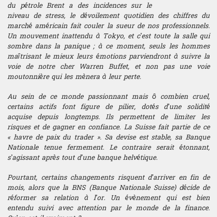
du pétrole Brent a des incidences sur le
de qualité pour devenir trader.
Conditions d'admission
Structureur
Le diplôme du Californian
niveau de stress, le dévoilement quotidien des chiffres du
Nos publications
Contact
Une formation Trading made in USA
Institute of Trading est un
marché américain fait couler la sueur de nos professionnels.
Être diplômé du CIT, c’est s’ouvrir
véritable gage de qualité aux
Calendrier du concours
les portes d’une carrière
Quant
Un mouvement inattendu à Tokyo, et c’est toute la salle qui
yeux des recruteurs du monde de
Auteurs de publications et
Contatto
prestigieuse dans la finance de
sombre dans la panique ; à ce moment, seuls les hommes
la finance de marché du fait des
d’ouvrages sur le trading et la
marché en se prévalant des
Annales
maîtrisant le mieux leurs émotions parviendront à suivre la
Gérant de portefeuille
ENSEIGNEMENT
compétences et de l’expérience
finance, nos professeurs mettent
compétences et de l’expérience
voie de notre cher Warren Buffet, et non pas une voie
des diplômés du CIT.
ces ouvrages à disposition des
recherchées par les recruteurs.
Actualité
moutonnière qui les mènera à leur perte.
étudiants en complément de la
La délivrance du diplôme CIT est
formation.
Execution trader
L'admission à la formation de
Anglais de la finance pour trader
Au sein de ce monde passionnant mais ô combien cruel,
conditionnée par la réussite aux
trading du CIT est conditionnée
certains actifs font figure de pilier, dotés d’une solidité
épreuves du programme de la
Les productions des chercheurs
par la réussite au concours
Analyste financier
Trading School, mais également
sont également présentées aux
acquise depuis longtemps. Ils permettent de limiter les
Anglais pour trader
organisé par l’Institut. Les
par l’obtention de scores seuils
étudiants afin que la scolarité au
risques et de gagner en confiance. La Suisse fait partie de ce
épreuves sont conçues pour
Economiste
aux tests ICFE®, FRM® et GMAT®
CIT soit enrichie des tous
« havre de paix du trader ». Sa devise est stable, sa Banque
permettre de déceler parmi les
Décryptage
derniers résultats de la
candidats ceux possédant un
Nationale tenue fermement. Le contraire serait étonnant,
recherche, permettant
véritable potentiel pour devenir
Offices
s’agissant après tout d’une banque helvétique.
Géopolitique
notamment leur mise en
un Trader d’exception.
application en salle de marché.
Pourtant, certains changements risquent d’arriver en fin de
Le programme
Devenir Trader
du
Plusieurs sessions sont
Informatique
mois, alors que la BNS (Banque Nationale Suisse) décide de
CIT offre la possibilité d'obtenir
organisées dans différentes
réformer sa relation à l’or. Un évènement qui est bien
un diplôme riche en certifications.
villes. Se référer au calendrier
Macroéconomie
entendu suivi avec attention par le monde de la finance.
pour le choix du lieu et de la date