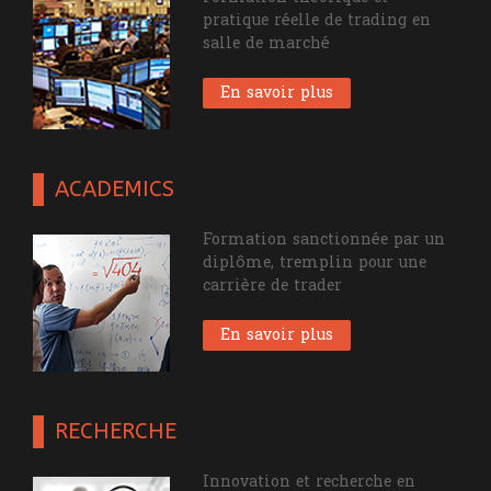
pratique réelle de trading en
salle de marché
En savoir plus
ACADEMICS
Formation sanctionnée par un
diplôme, tremplin pour une
carrière de trader
En savoir plus
RECHERCHE
Innovation et recherche en