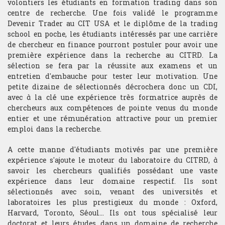
volontiers les étudiants en formation trading dans son
centre de recherche. Une fois validé le programme
Devenir Trader au CIT USA et le diplôme de la trading
Analyse technique
school en poche, les étudiants intéressés par une carrière
de chercheur en finance pourront postuler pour avoir une
Stratégie du trader
première expérience dans la recherche au CITRD. La
sélection se fera par la réussite aux examens et un
Compétition et challenge au CIT USA
entretien d'embauche pour tester leur motivation. Une
petite dizaine de sélectionnés décrochera donc un CDI,
avec à la clé une expérience très formatrice auprès de
chercheurs aux compétences de pointe venus du monde
RECHERCHE
entier et une rémunération attractive pour un premier
Departement
emploi dans la recherche.
Hardware & Finance
A cette manne d'étudiants motivés par une première
expérience s'ajoute le moteur du laboratoire du CITRD, à
Finance comportementale
savoir les chercheurs qualifiés possédant une vaste
expérience dans leur domaine respectif. Ils sont
sélectionnés avec soin, venant des universités et
Optimisation de portfolio
laboratoires les plus prestigieux du monde : Oxford,
Harvard, Toronto, Séoul... Ils ont tous spécialisé leur
Trading HF
doctorat et leurs études dans un domaine de recherche