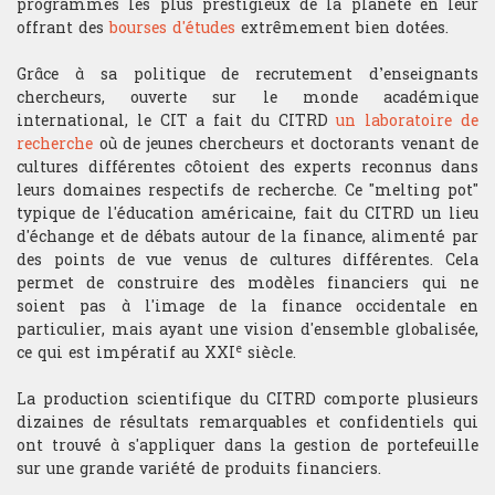
programmes les plus prestigieux de la planète en leur
offrant des
bourses d'études
extrêmement bien dotées.
Analyse technique
Grâce à sa politique de recrutement d’enseignants
chercheurs, ouverte sur le monde académique
Stratégie du trader
international, le CIT a fait du CITRD
un laboratoire de
recherche
où de jeunes chercheurs et doctorants venant de
Compétition et challenge au CIT USA
cultures différentes côtoient des experts reconnus dans
leurs domaines respectifs de recherche. Ce "melting pot"
typique de l'éducation américaine, fait du CITRD un lieu
d'échange et de débats autour de la finance, alimenté par
RECHERCHE
des points de vue venus de cultures différentes. Cela
Departement
permet de construire des modèles financiers qui ne
soient pas à l'image de la finance occidentale en
Hardware & Finance
particulier, mais ayant une vision d'ensemble globalisée,
e
ce qui est impératif au XXI
siècle.
Finance comportementale
La production scientifique du CITRD comporte plusieurs
dizaines de résultats remarquables et confidentiels qui
Optimisation de portfolio
ont trouvé à s'appliquer dans la gestion de portefeuille
sur une grande variété de produits financiers.
Trading HF