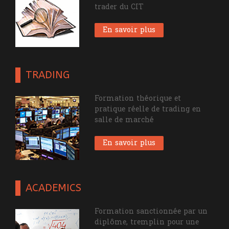
trader du CIT
En savoir plus
TRADING
Formation théorique et
pratique réelle de trading en
salle de marché
En savoir plus
ACADEMICS
Formation sanctionnée par un
diplôme, tremplin pour une