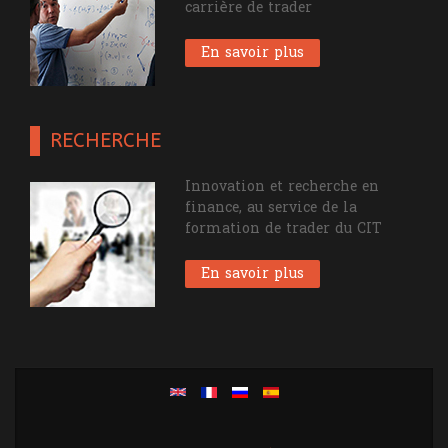
carrière de trader
En savoir plus
RECHERCHE
Innovation et recherche en
finance, au service de la
formation de trader du CIT
En savoir plus