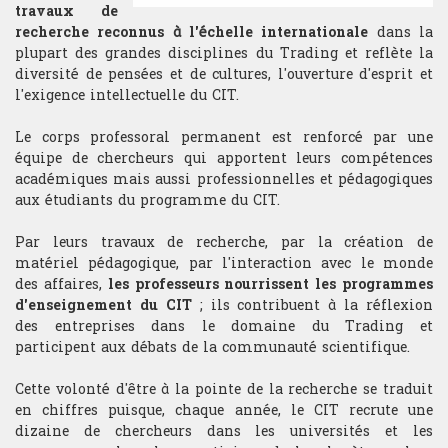
Les connaissances théoriques et
de passage.
travaux de
l'expérience du trading acquises à
Mathématiques
recherche reconnus à l'échelle internationale
dans la
l'issue de cette formation
plupart des grandes disciplines du Trading et reflète la
ouvrent les portes à différentes
Mathématiques financières
diversité de pensées et de cultures, l'ouverture d'esprit et
carrières dans les métiers de la
l'exigence intellectuelle du CIT.
finance de marché.
Microéconomie
Le corps professoral permanent est renforcé par une
équipe de chercheurs qui apportent leurs compétences
Psychologie du Trading
académiques mais aussi professionnelles et pédagogiques
aux étudiants du programme du CIT.
TRADING
Par leurs travaux de recherche, par la création de
matériel pédagogique, par l'interaction avec le monde
Gestion portefeuille
des affaires,
les professeurs nourrissent les programmes
d'enseignement du CIT
; ils contribuent à la réflexion
Choix sous-jacent
des entreprises dans le domaine du Trading et
participent aux débats de la communauté scientifique.
Gestion du risque
Cette volonté d'être à la pointe de la recherche se traduit
Money management
en chiffres puisque, chaque année, le CIT recrute une
dizaine de chercheurs dans les universités et les
Gestion du stress