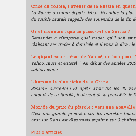
Crise du rouble, l'avenir de la Russie en quest
La Russie a connu depuis début décembre la plus 
du rouble brutale rappelle des souvenirs de la fin de
Or et monnaie : que se passe-t-il en Suisse ?
Demandez à n’importe quel trader, qu’il soit e
réalisant ses trades à domicile et il vous le dira : l
Le gigantesque trésor de Yahoo!, un bon pour l
Yahoo, mort et enterré ? Au début des années 2010, i
californienne.
L'homme le plus riche de la Chine
Sésame, ouvre-toi ! Et après avoir tué les 40 vo
entouré de sa famille, jouissant de la propriété de l’
Montée du prix du pétrole : vers une nouvell
C’est une grande première sur les marchés financie
brut sur 5 ans est désormais exprimé sur 3 chiffres
Plus d'articles