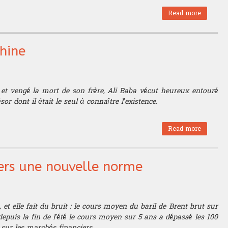
Read more
about 
gigantes
trésor 
Yahoo!,
Chine
bon po
l'avenir
s et vengé la mort de son frère, Ali Baba vécut heureux entouré
or dont il était le seul à connaître l’existence.
Read more
about
L'homm
le plus
riche de
vers une nouvelle norme
la Chine
et elle fait du bruit : le cours moyen du baril de Brent brut sur
depuis la fin de l’été le cours moyen sur 5 ans a dépassé les 100
f sur les marchés financiers.