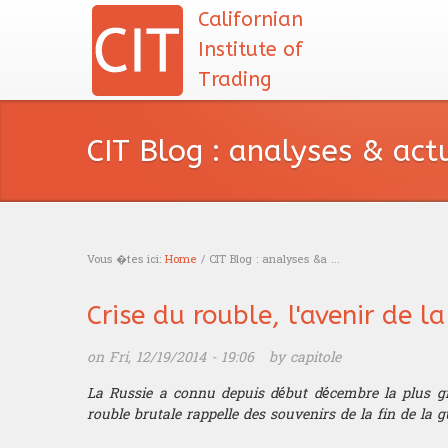
Californian
Institute of
Trading
CIT Blog : analyses & act
Vous �tes ici:
Home
/ CIT Blog : analyses &a ...
You are here
Crise du rouble, l'avenir de l
on Fri, 12/19/2014 - 19:06 by
capitole
La Russie a connu depuis début décembre la plus gr
rouble brutale rappelle des souvenirs de la fin de la g