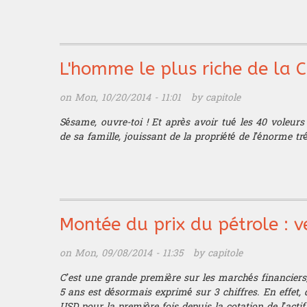
L'homme le plus riche de la 
on Mon, 10/20/2014 - 11:01 by
capitole
Sésame, ouvre-toi ! Et après avoir tué les 40 voleur
de sa famille, jouissant de la propriété de l’énorme trés
Montée du prix du pétrole : 
on Mon, 09/08/2014 - 11:35 by
capitole
C’est une grande première sur les marchés financiers, 
5 ans est désormais exprimé sur 3 chiffres. En effet, 
USD pour la première fois depuis la cotation de l’acti