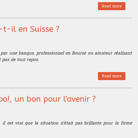
Read more
about
Crise du
rouble,
l'avenir
t-il en Suisse ?
de la
Russie
en
question
é par une banque, professionnel en Bourse ou amateur réalisant
?
t pas de tout repos.
Read more
about Or
et
monnaie
: que se
o!, un bon pour l'avenir ?
passe-t-
il en
Suisse ?
l est vrai que la situation n’était pas brillante pour la firme