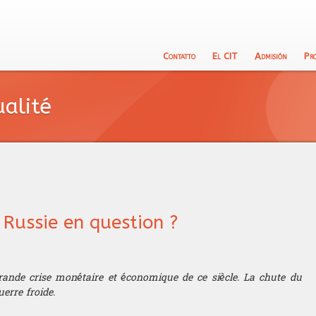
Contatto
El CIT
Admisión
Pr
El equipo docente
Prueba de Ló
Es
ualité
Filosofîa
Calendario
In
Objectivos
Entrevista
La
Proceso de a
Tr
Prueba de càl
a Russie en question ?
Test de Inglé
ande crise monétaire et économique de ce siècle. La chute du
uerre froide.