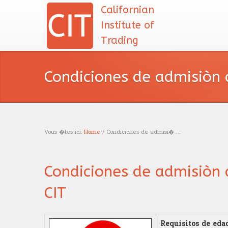
Californian
Institute of
Trading
Condiciones de admisiòn 
Vous �tes ici:
Home
/ Condiciones de admisi� ...
You are here
Condiciones de admisiòn 
CIT
Requisitos de eda