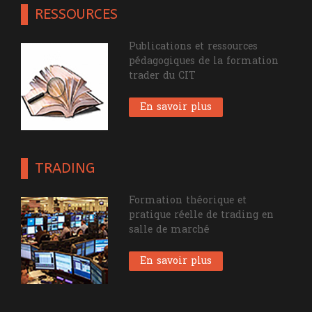
RESSOURCES
Publications et ressources
pédagogiques de la formation
trader du CIT
En savoir plus
TRADING
Formation théorique et
pratique réelle de trading en
salle de marché
En savoir plus