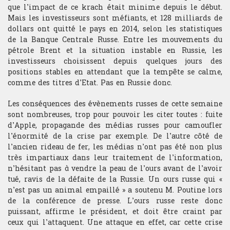
que l’impact de ce krach était minime depuis le début.
Mais les investisseurs sont méfiants, et 128 milliards de
Analyse technique
dollars ont quitté le pays en 2014, selon les statistiques
de la Banque Centrale Russe. Entre les mouvements du
Stratégie du trader
pétrole Brent et la situation instable en Russie, les
investisseurs choisissent depuis quelques jours des
positions stables en attendant que la tempête se calme,
Compétition et challenge au CIT USA
comme des titres d’Etat. Pas en Russie donc.
Les conséquences des évènements russes de cette semaine
RECHERCHE
sont nombreuses, trop pour pouvoir les citer toutes : fuite
d’Apple, propagande des médias russes pour camoufler
Departement
l’énormité de la crise par exemple. De l’autre côté de
l’ancien rideau de fer, les médias n’ont pas été non plus
Hardware & Finance
très impartiaux dans leur traitement de l’information,
n’hésitant pas à vendre la peau de l’ours avant de l’avoir
Finance comportementale
tué, ravis de la défaite de la Russie. Un ours russe qui «
n’est pas un animal empaillé » a soutenu M. Poutine lors
Optimisation de portfolio
de la conférence de presse. L’ours russe reste donc
puissant, affirme le président, et doit être craint par
Trading HF
ceux qui l’attaquent. Une attaque en effet, car cette crise