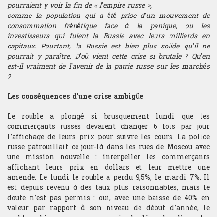
pourraient y voir la fin de « l’empire russe »,
de qualité pour devenir trader.
Conditions d'admission
Structureur
Le diplôme du Californian
comme la population qui a été prise d’un mouvement de
Nos publications
Contact
Une formation Trading made in USA
Institute of Trading est un
consommation frénétique face à la panique, ou les
Être diplômé du CIT, c’est s’ouvrir
véritable gage de qualité aux
Calendrier du concours
les portes d’une carrière
Quant
investisseurs qui fuient la Russie avec leurs milliards en
yeux des recruteurs du monde de
Auteurs de publications et
Contatto
prestigieuse dans la finance de
capitaux. Pourtant, la Russie est bien plus solide qu’il ne
la finance de marché du fait des
d’ouvrages sur le trading et la
marché en se prévalant des
Annales
pourrait y paraître. D’où vient cette crise si brutale ? Qu’en
Gérant de portefeuille
ENSEIGNEMENT
compétences et de l’expérience
finance, nos professeurs mettent
compétences et de l’expérience
est-il vraiment de l’avenir de la patrie russe sur les marchés
des diplômés du CIT.
ces ouvrages à disposition des
recherchées par les recruteurs.
Actualité
?
étudiants en complément de la
La délivrance du diplôme CIT est
formation.
Execution trader
L'admission à la formation de
Anglais de la finance pour trader
Les conséquences d’une crise ambigüe
conditionnée par la réussite aux
trading du CIT est conditionnée
épreuves du programme de la
Les productions des chercheurs
par la réussite au concours
Analyste financier
Trading School, mais également
Le rouble a plongé si brusquement lundi que les
sont également présentées aux
Anglais pour trader
organisé par l’Institut. Les
par l’obtention de scores seuils
étudiants afin que la scolarité au
commerçants russes devaient changer 6 fois par jour
épreuves sont conçues pour
Economiste
aux tests ICFE®, FRM® et GMAT®
CIT soit enrichie des tous
l’affichage de leurs prix pour suivre les cours. La police
permettre de déceler parmi les
Décryptage
derniers résultats de la
russe patrouillait ce jour-là dans les rues de Moscou avec
candidats ceux possédant un
recherche, permettant
véritable potentiel pour devenir
Offices
une mission nouvelle : interpeller les commerçants
Géopolitique
notamment leur mise en
un Trader d’exception.
affichant leurs prix en dollars et leur mettre une
application en salle de marché.
amende. Le lundi le rouble a perdu 9,5%, le mardi 7%. Il
Le programme
Devenir Trader
du
Plusieurs sessions sont
Informatique
est depuis revenu à des taux plus raisonnables, mais le
CIT offre la possibilité d'obtenir
organisées dans différentes
doute n’est pas permis : oui, avec une baisse de 40% en
un diplôme riche en certifications.
villes. Se référer au calendrier
Macroéconomie
valeur par rapport à son niveau de début d’année, le
pour le choix du lieu et de la date