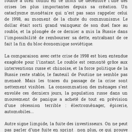
rouble a bien connu en ce mois de décembre l’une des
Les connaissances théoriques et
de passage.
crises les plus importantes depuis sa création. Un
l'expérience du trading acquises à
Mathématiques
l'issue de cette formation
cataclysme monétaire qui n’est pas sans rappeler celui
ouvrent les portes à différentes
de 1998, au moment de la chute du communisme. Le
Mathématiques financières
carrières dans les métiers de la
dollar était sorti grand vainqueur de son duel face au
finance de marché.
rouble, et la plongée de ce dernier a mis la Russie dans
Microéconomie
l’impossibilité de rembourser sa dette, entraînant de ce
fait la fin du bloc économique soviétique.
Psychologie du Trading
La comparaison avec cette crise de 1998 est bien entendue
exagérée pour l’instant. Le rouble est remonté grâce aux
interventions russe et chinoise, et la force politique de la
TRADING
Russie reste stable, le fauteuil de Poutine ne semble pas
Gestion portefeuille
menacé. Mais les traces du passage de la crise sont
nettement visibles. La consommation des ménages s’est
Choix sous-jacent
envolée ces derniers jours, la population russe dans un
mouvement de panique a acheté de tout en prévision
d’une récession terrible : électroménager, épicerie,
Gestion du risque
automobiles…
Money management
Autre signe limpide, la fuite des investisseurs. On ne peut
pas parler d’une fuite en sprint non plus, ce qui prouve
Gestion du stress