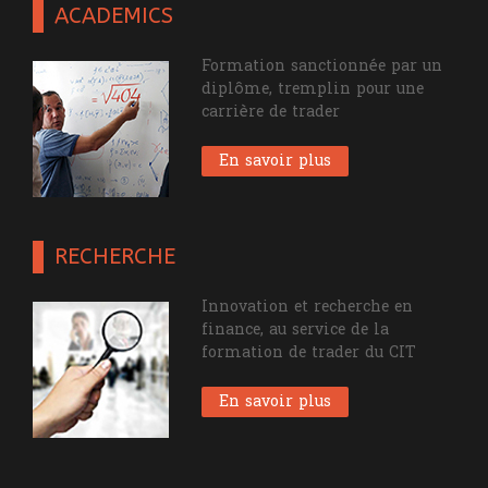
ACADEMICS
Formation sanctionnée par un
diplôme, tremplin pour une
carrière de trader
En savoir plus
RECHERCHE
Innovation et recherche en
finance, au service de la
formation de trader du CIT
En savoir plus