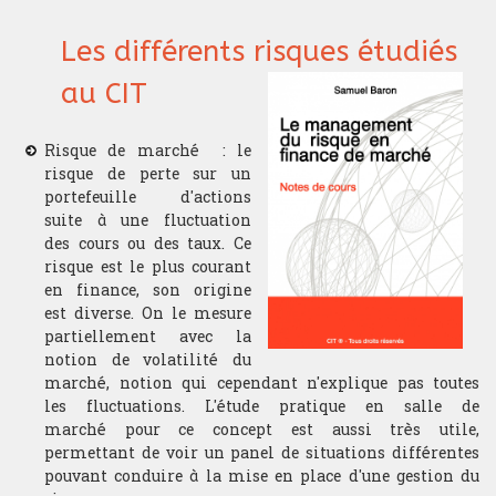
Les différents risques étudiés
Analyse technique
au CIT
Stratégie du trader
Risque de marché : le
Compétition et challenge au CIT USA
risque de perte sur un
portefeuille d'actions
suite à une fluctuation
RECHERCHE
des cours ou des taux. Ce
risque est le plus courant
Departement
en finance, son origine
est diverse. On le mesure
Hardware & Finance
partiellement avec la
notion de volatilité du
Finance comportementale
marché, notion qui cependant n'explique pas toutes
les fluctuations. L'étude pratique en salle de
Optimisation de portfolio
marché pour ce concept est aussi très utile,
permettant de voir un panel de situations différentes
pouvant conduire à la mise en place d'une gestion du
Trading HF