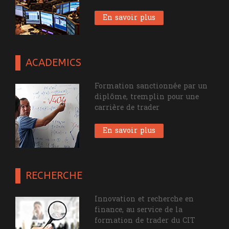
En savoir plus
ACADEMICS
Formation sanctionnée par un
diplôme, tremplin pour une
carrière de trader
En savoir plus
RECHERCHE
Innovation et recherche en
finance, au service de la
formation de trader du CIT