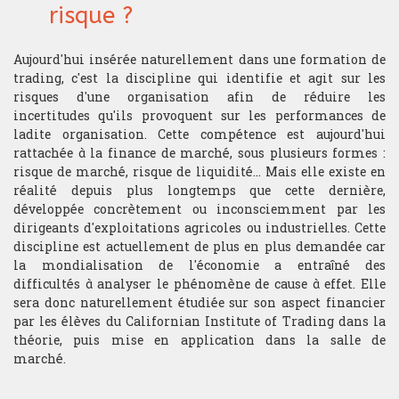
Les connaissances théoriques et
de passage.
risque ?
l'expérience du trading acquises à
Mathématiques
l'issue de cette formation
ouvrent les portes à différentes
Aujourd'hui insérée naturellement dans une formation de
Mathématiques financières
carrières dans les métiers de la
trading, c'est la discipline qui identifie et agit sur les
finance de marché.
risques d'une organisation afin de réduire les
Microéconomie
incertitudes qu'ils provoquent sur les performances de
ladite organisation. Cette compétence est aujourd'hui
Psychologie du Trading
rattachée à la finance de marché, sous plusieurs formes :
risque de marché, risque de liquidité... Mais elle existe en
réalité depuis plus longtemps que cette dernière,
développée concrètement ou inconsciemment par les
TRADING
dirigeants d'exploitations agricoles ou industrielles. Cette
Gestion portefeuille
discipline est actuellement de plus en plus demandée car
la mondialisation de l'économie a entraîné des
Choix sous-jacent
difficultés à analyser le phénomène de cause à effet. Elle
sera donc naturellement étudiée sur son aspect financier
Gestion du risque
par les élèves du Californian Institute of Trading dans la
théorie, puis mise en application dans la salle de
marché.
Money management
Gestion du stress