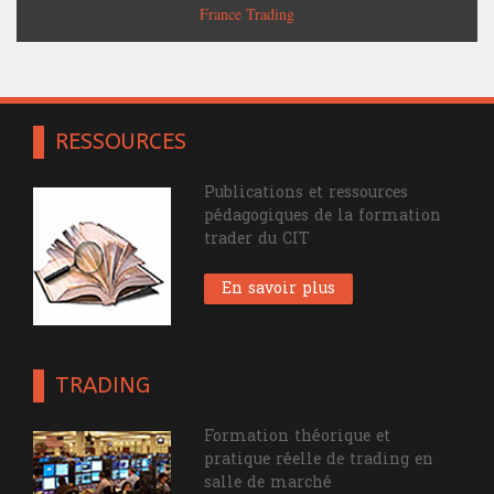
France Trading
RESSOURCES
Publications et ressources
pédagogiques de la formation
trader du CIT
En savoir plus
TRADING
Formation théorique et
pratique réelle de trading en
salle de marché