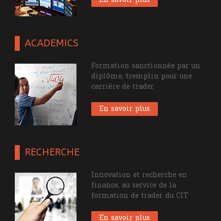
ACADEMICS
Formation sanctionnée par un
diplôme, tremplin pour une
carrière de trader
En savoir plus
RECHERCHE
Innovation et recherche en
finance, au service de la
formation de trader du CIT
En savoir plus