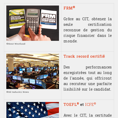
Les connaissances théoriques et
de passage.
l'expérience du trading acquises à
Mathématiques
®
FRM
l'issue de cette formation
ouvrent les portes à différentes
Mathématiques financières
Grâce au CIT, obtenez la
carrières dans les métiers de la
seule certification
finance de marché.
reconnue de gestion du
Microéconomie
risque financier dans le
monde.
Psychologie du Trading
©
Kent Westlund
Track record certifié
TRADING
Des performances
Gestion portefeuille
enregistrées tout au long
de l'année, qui offriront
Choix sous-jacent
au recruteur une parfaite
lisibilité sur le candidat.
©Oil Industry News
Gestion du risque
®
®
TOEFL
et
ICFE
Money management
Avec le CIT, la certitude
Gestion du stress