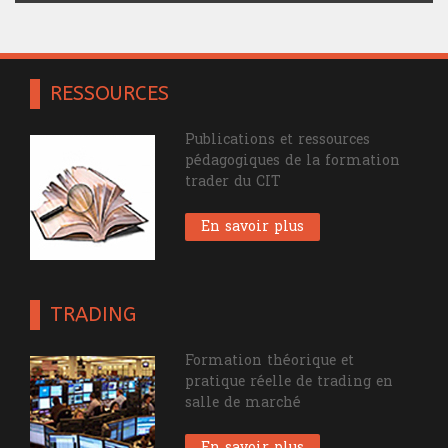
RESSOURCES
Publications et ressources
pédagogiques de la formation
trader du CIT
En savoir plus
TRADING
Formation théorique et
pratique réelle de trading en
salle de marché
En savoir plus