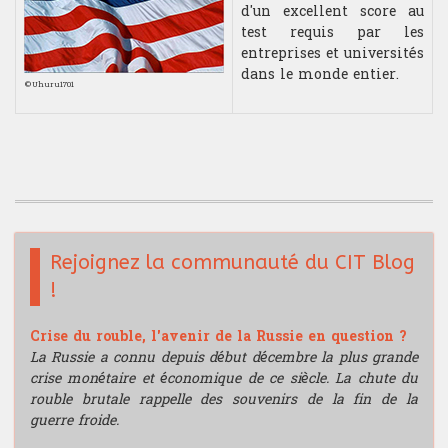
d'un excellent score au
test requis par les
Analyse technique
entreprises et universités
dans le monde entier.
©Uhuru1701
Stratégie du trader
Compétition et challenge au CIT USA
RECHERCHE
Departement
Rejoignez la communauté du CIT Blog
!
Hardware & Finance
Crise du rouble, l'avenir de la Russie en question ?
Finance comportementale
La Russie a connu depuis début décembre la plus grande
crise monétaire et économique de ce siècle. La chute du
Optimisation de portfolio
rouble brutale rappelle des souvenirs de la fin de la
guerre froide.
Trading HF