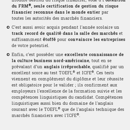
module Gestion du risque financier, voué à l
’obtention
de qualité pour devenir trader.
®
du FRM
,
seule certification de gestion du risque
Conditions d'admission
Structureur
Le diplôme du Californian
Nos publications
Contact
financier reconnue dans le monde entier
par
Une formation Trading made in USA
Institute of Trading est un
Être diplômé du CIT, c’est s’ouvrir
toutes les autorités des marchés financiers.
véritable gage de qualité aux
Calendrier du concours
les portes d’une carrière
Quant
yeux des recruteurs du monde de
Auteurs de publications et
Contatto
prestigieuse dans la finance de
C’est aussi avoir acquis pendant l'année scolaire un
la finance de marché du fait des
d’ouvrages sur le trading et la
marché en se prévalant des
Annales
track record de qualité dans la salle des marchés
et
Gérant de portefeuille
ENSEIGNEMENT
compétences et de l’expérience
finance, nos professeurs mettent
compétences et de l’expérience
suffisamment
étoffé
pour
convaincre les entreprises
des diplômés du CIT.
ces ouvrages à disposition des
recherchées par les recruteurs.
Actualité
de votre potentiel.
étudiants en complément de la
La délivrance du diplôme CIT est
formation.
Execution trader
Enfin, c’est posséder une
excellente connaissance de
L'admission à la formation de
Anglais de la finance pour trader
conditionnée par la réussite aux
trading du CIT est conditionnée
la culture business nord-américaine
, tout en se
épreuves du programme de la
Les productions des chercheurs
par la réussite au concours
Analyste financier
prévalant d’un
anglais irréprochable
, qualifié par un
Trading School, mais également
sont également présentées aux
Anglais pour trader
organisé par l’Institut. Les
®
®
excellent score au test TOEFL
et ICFE
. Ces tests
par l’obtention de scores seuils
étudiants afin que la scolarité au
épreuves sont conçues pour
viennent en complément du diplôme et leur réussite
Economiste
aux tests ICFE®, FRM® et GMAT®
CIT soit enrichie des tous
permettre de déceler parmi les
Décryptage
est obligatoire pour le valider ; ils confirment aux
derniers résultats de la
candidats ceux possédant un
employeurs l'excellence de la formation suivie et les
recherche, permettant
véritable potentiel pour devenir
Offices
Géopolitique
notamment leur mise en
compétences linguistiques du candidat. Compétences
un Trader d’exception.
application en salle de marché.
linguistiques aussi bien du domaine de l'anglais
®
Le programme
Devenir Trader
du
courant avec le TOEFL
que de l'anglais technique des
Plusieurs sessions sont
Informatique
CIT offre la possibilité d'obtenir
®
organisées dans différentes
marchés financiers avec l'ICFE
.
un diplôme riche en certifications.
villes. Se référer au calendrier
Macroéconomie
pour le choix du lieu et de la date