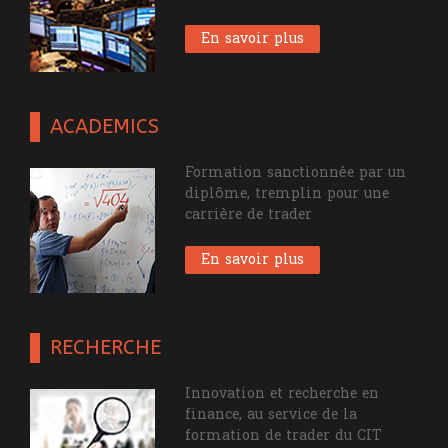
En savoir plus
ACADEMICS
Formation sanctionnée par un
diplôme, tremplin pour une
carrière de trader
En savoir plus
RECHERCHE
Innovation et recherche en
finance, au service de la
formation de trader du CIT