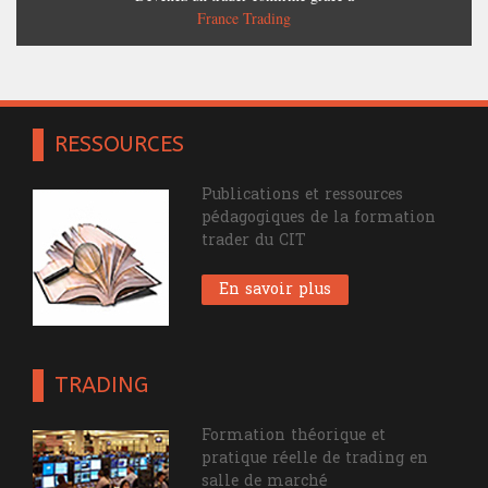
France Trading
RESSOURCES
Publications et ressources
pédagogiques de la formation
trader du CIT
En savoir plus
TRADING
Formation théorique et
pratique réelle de trading en
salle de marché