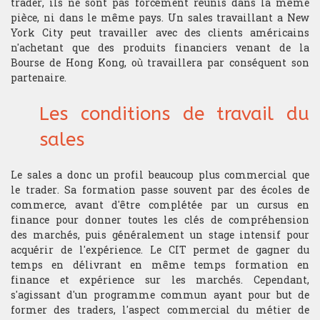
trader, ils ne sont pas forcément réunis dans la même
pièce, ni dans le même pays. Un sales travaillant a New
York City peut travailler avec des clients américains
Analyse technique
n'achetant que des produits financiers venant de la
Bourse de Hong Kong, où travaillera par conséquent son
Stratégie du trader
partenaire.
Compétition et challenge au CIT USA
Les conditions de travail du
sales
RECHERCHE
Le sales a donc un profil beaucoup plus commercial que
Departement
le trader. Sa formation passe souvent par des écoles de
commerce, avant d'être complétée par un cursus en
Hardware & Finance
finance pour donner toutes les clés de compréhension
des marchés, puis généralement un stage intensif pour
Finance comportementale
acquérir de l'expérience. Le CIT permet de gagner du
temps en délivrant en même temps formation en
Optimisation de portfolio
finance et expérience sur les marchés. Cependant,
s'agissant d'un programme commun ayant pour but de
Trading HF
former des traders, l'aspect commercial du métier de