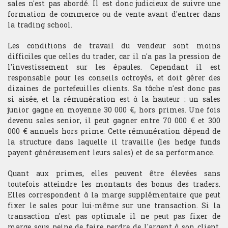
sales n'est pas abordé. Il est donc judicieux de suivre une
Bourse de recherche
formation de commerce ou de vente avant d'entrer dans
la trading school.
Les conditions de travail du vendeur sont moins
difficiles que celles du trader, car il n'a pas la pression de
l'investissement sur les épaules. Cependant il est
responsable pour les conseils octroyés, et doit gérer des
dizaines de portefeuilles clients. Sa tâche n'est donc pas
si aisée, et la rémunération est à la hauteur : un sales
junior gagne en moyenne 30 000 €, hors primes. Une fois
devenu sales senior, il peut gagner entre 70 000 € et 300
000 € annuels hors prime. Cette rémunération dépend de
la structure dans laquelle il travaille (les hedge funds
payent généreusement leurs sales) et de sa performance.
Quant aux primes, elles peuvent être élevées sans
toutefois atteindre les montants des bonus des traders.
Elles correspondent à la marge supplémentaire que peut
fixer le sales pour lui-même sur une transaction. Si la
transaction n'est pas optimale il ne peut pas fixer de
marge sous peine de faire perdre de l'argent à son client.