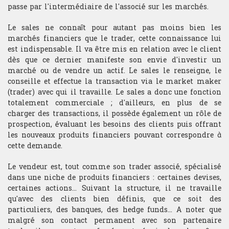
Les connaissances théoriques et
de passage.
passe par l'intermédiaire de l'associé sur les marchés.
l'expérience du trading acquises à
Mathématiques
l'issue de cette formation
Le sales ne connaît pour autant pas moins bien les
ouvrent les portes à différentes
Mathématiques financières
marchés financiers que le trader, cette connaissance lui
carrières dans les métiers de la
est indispensable. Il va être mis en relation avec le client
finance de marché.
Microéconomie
dès que ce dernier manifeste son envie d'investir un
marché ou de vendre un actif. Le sales le renseigne, le
conseille et effectue la transaction via le market maker
Psychologie du Trading
(trader) avec qui il travaille. Le sales a donc une fonction
totalement commerciale ; d'ailleurs, en plus de se
charger des transactions, il possède également un rôle de
TRADING
prospection, évaluant les besoins des clients puis offrant
les nouveaux produits financiers pouvant correspondre à
Gestion portefeuille
cette demande.
Choix sous-jacent
Le vendeur est, tout comme son trader associé, spécialisé
dans une niche de produits financiers : certaines devises,
Gestion du risque
certaines actions... Suivant la structure, il ne travaille
qu'avec des clients bien définis, que ce soit des
Money management
particuliers, des banques, des hedge funds... A noter que
malgré son contact permanent avec son partenaire
Gestion du stress