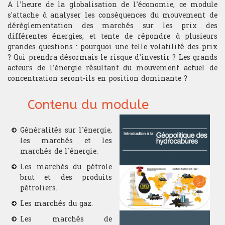
Les connaissances théoriques et
de passage.
A l’heure de la globalisation de l’économie, ce module
l'expérience du trading acquises à
Mathématiques
s'attache à analyser les conséquences du mouvement de
l'issue de cette formation
dérèglementation des marchés sur les prix des
ouvrent les portes à différentes
Mathématiques financières
différentes énergies, et tente de répondre à plusieurs
carrières dans les métiers de la
grandes questions : pourquoi une telle volatilité des prix
finance de marché.
? Qui prendra désormais le risque d’investir ? Les grands
Microéconomie
acteurs de l’énergie résultant du mouvement actuel de
concentration seront-ils en position dominante ?
Psychologie du Trading
Contenu du module
TRADING
Généralités sur l’énergie,
Gestion portefeuille
les marchés et les
marchés de l’énergie.
Choix sous-jacent
Les marchés du pétrole
brut et des produits
Gestion du risque
pétroliers.
Money management
Les marchés du gaz.
Les marchés de
Gestion du stress