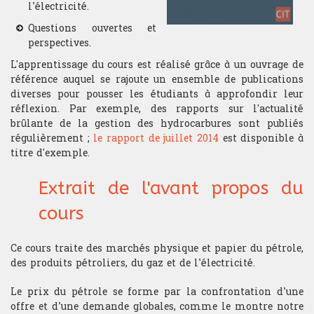
l’électricité.
Questions ouvertes et
Analyse technique
perspectives.
L'apprentissage du cours est réalisé grâce à un ouvrage de
Stratégie du trader
référence auquel se rajoute un ensemble de publications
diverses pour pousser les étudiants à approfondir leur
Compétition et challenge au CIT USA
réflexion. Par exemple, des rapports sur l'actualité
brûlante de la gestion des hydrocarbures sont publiés
régulièrement ;
le rapport de juillet 2014
est disponible à
RECHERCHE
titre d'exemple.
Departement
Extrait de l'avant propos du
Hardware & Finance
cours
Finance comportementale
Ce cours traite des marchés physique et papier du pétrole,
des produits pétroliers, du gaz et de l’électricité.
Optimisation de portfolio
Le prix du pétrole se forme par la confrontation d’une
Trading HF
offre et d’une demande globales, comme le montre notre