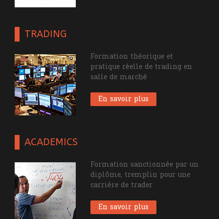
TRADING
Formation théorique et
pratique réelle de trading en
salle de marché
En savoir plus
ACADEMICS
Formation sanctionnée par un
diplôme, tremplin pour une
carrière de trader
En savoir plus