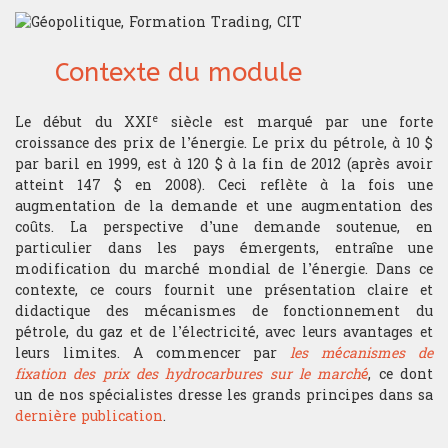
de qualité pour devenir trader.
Conditions d'admission
Structureur
Le diplôme du Californian
Nos publications
Contact
Une formation Trading made in USA
Institute of Trading est un
Être diplômé du CIT, c’est s’ouvrir
véritable gage de qualité aux
Calendrier du concours
Contexte du module
les portes d’une carrière
Quant
yeux des recruteurs du monde de
Auteurs de publications et
Contatto
prestigieuse dans la finance de
la finance de marché du fait des
d’ouvrages sur le trading et la
marché en se prévalant des
Annales
Gérant de portefeuille
ENSEIGNEMENT
e
Le début du XXI
siècle est marqué par une forte
compétences et de l’expérience
finance, nos professeurs mettent
compétences et de l’expérience
croissance des prix de l’énergie. Le prix du pétrole, à 10 $
des diplômés du CIT.
ces ouvrages à disposition des
recherchées par les recruteurs.
Actualité
étudiants en complément de la
par baril en 1999, est à 120 $ à la fin de 2012 (après avoir
La délivrance du diplôme CIT est
formation.
Execution trader
atteint 147 $ en 2008). Ceci reflète à la fois une
L'admission à la formation de
Anglais de la finance pour trader
conditionnée par la réussite aux
augmentation de la demande et une augmentation des
trading du CIT est conditionnée
épreuves du programme de la
Les productions des chercheurs
par la réussite au concours
coûts. La perspective d’une demande soutenue, en
Analyste financier
Trading School, mais également
sont également présentées aux
Anglais pour trader
organisé par l’Institut. Les
particulier dans les pays émergents, entraîne une
par l’obtention de scores seuils
étudiants afin que la scolarité au
épreuves sont conçues pour
modification du marché mondial de l’énergie. Dans ce
Economiste
aux tests ICFE®, FRM® et GMAT®
CIT soit enrichie des tous
permettre de déceler parmi les
Décryptage
contexte, ce cours fournit une présentation claire et
derniers résultats de la
candidats ceux possédant un
didactique des mécanismes de fonctionnement du
recherche, permettant
véritable potentiel pour devenir
Offices
pétrole, du gaz et de l’électricité, avec leurs avantages et
Géopolitique
notamment leur mise en
un Trader d’exception.
leurs limites. A commencer par
les mécanismes de
application en salle de marché.
fixation des prix des hydrocarbures sur le marché
, ce dont
Le programme
Devenir Trader
du
Plusieurs sessions sont
Informatique
un de nos spécialistes dresse les grands principes dans sa
CIT offre la possibilité d'obtenir
organisées dans différentes
un diplôme riche en certifications.
dernière publication
.
villes. Se référer au calendrier
Macroéconomie
pour le choix du lieu et de la date