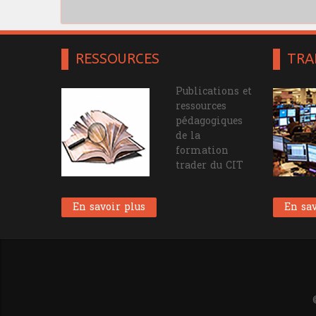
RESSOURCES
TRA
Publications et
ressources
pédagogiques
de la
formation
trader du CIT
En savoir plus
En sav