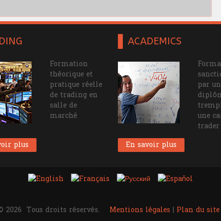
DING
ACADEMICS
Formation
Forma
théorique et
sanct
pratique réelle
par un
de trading en
diplô
salle de
tremp
marché
une ca
trader
oir plus
En savoir plus
© 2026
Tous droits réservés.
Mentions légales
|
Plan du site