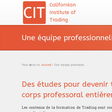
Californian
Institute of
Trading
Une équipe professionnelle
Vous �tes ici:
Accueil
/ Une équipe profession ...
Vous êtes ici
Des études pour devenir 
corps professoral entièr
Les contenus de la formation de Trading sont con