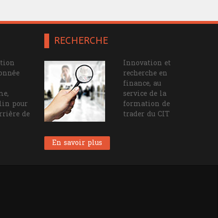
RECHERCHE
tion
Innovation et
ionnée
recherche en
finance, au
me,
service de la
lin pour
formation de
rrière de
trader du CIT
En savoir plus