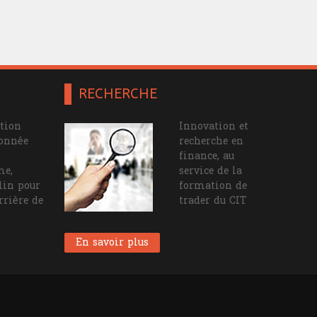
RECHERCHE
tion
Innovation et
ionnée
recherche en
finance, au
me,
service de la
lin pour
formation de
rrière de
trader du CIT
En savoir plus