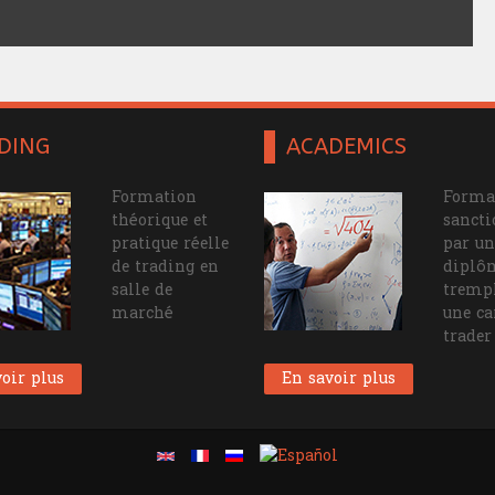
DING
ACADEMICS
Formation
Forma
théorique et
sanct
pratique réelle
par un
de trading en
diplô
salle de
tremp
marché
une ca
trader
oir plus
En savoir plus