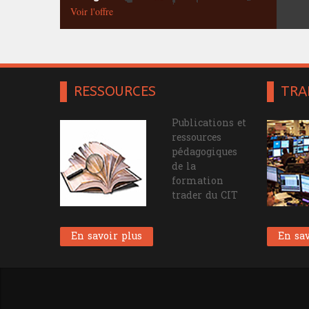
Voir l'offre
RESSOURCES
TRA
Publications et
ressources
pédagogiques
de la
formation
trader du CIT
En savoir plus
En sav