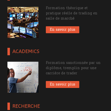
Formation théorique et
pratique réelle de trading en
salle de marché
En savoir plus
ACADEMICS
Formation sanctionnée par un
diplôme, tremplin pour une
carrière de trader
En savoir plus
RECHERCHE