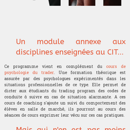
Les connaissances théoriques et
de passage.
l'expérience du trading acquises à
Mathématiques
l'issue de cette formation
ouvrent les portes à différentes
Mathématiques financières
carrières dans les métiers de la
finance de marché.
Microéconomie
Un module annexe aux
Psychologie du Trading
disciplines enseignées au CIT...
Ce programme vient en complément du
cours de
TRADING
psychologie du trader
. Une formation théorique est
Gestion portefeuille
assurée par des psychologues expérimentés dans les
situations professionnelles de ce type. Elle permet de
Choix sous-jacent
dicter aux étudiants du trading program des codes de
conduite à suivre en cas de situation alarmante. A ces
cours de coaching s'ajoute un suivi du comportement des
Gestion du risque
élèves en salle de marché, ils pourront au cours des
séances de cours exprimer leur vécu sur ces cas pratiques.
Money management
Mais qui n'en est pas moins
Gestion du stress