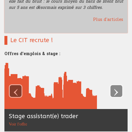
elle fait du bruit : le cours moyen du baril de Brent brut
sur 5 ans est désormais exprimé sur 3 chiffres.
Bourse de recherche
Plus d'articles
Le CIT recrute !
Offres d'emplois & stage :
‹
›
Stage assistant(e) trader
Voir l'offre