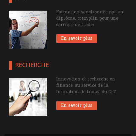
Formation sanctionnée par un
diplôme, tremplin pour une
carrière de trader
En savoir plus
RECHERCHE
Innovation et recherche en
finance, au service de la
formation de trader du CIT
En savoir plus