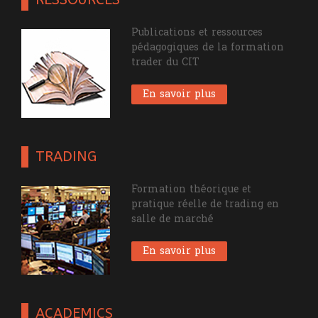
Publications et ressources
pédagogiques de la formation
trader du CIT
En savoir plus
TRADING
Formation théorique et
pratique réelle de trading en
salle de marché
En savoir plus
ACADEMICS