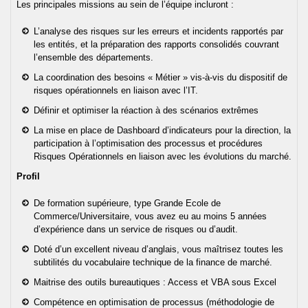
Les principales missions au sein de l’équipe incluront :
de qualité pour devenir trader.
Conditions d'admission
Structureur
Le diplôme du Californian
Nos publications
Contact
Une formation Trading made in USA
Institute of Trading est un
L’analyse des risques sur les erreurs et incidents rapportés par
Être diplômé du CIT, c’est s’ouvrir
véritable gage de qualité aux
Calendrier du concours
les entités, et la préparation des rapports consolidés couvrant
les portes d’une carrière
Quant
yeux des recruteurs du monde de
Auteurs de publications et
l’ensemble des départements.
Contatto
prestigieuse dans la finance de
la finance de marché du fait des
d’ouvrages sur le trading et la
marché en se prévalant des
Annales
La coordination des besoins « Métier » vis-à-vis du dispositif de
Gérant de portefeuille
ENSEIGNEMENT
compétences et de l’expérience
finance, nos professeurs mettent
compétences et de l’expérience
risques opérationnels en liaison avec l’IT.
des diplômés du CIT.
ces ouvrages à disposition des
recherchées par les recruteurs.
Actualité
étudiants en complément de la
Définir et optimiser la réaction à des scénarios extrêmes
La délivrance du diplôme CIT est
formation.
Execution trader
L'admission à la formation de
La mise en place de Dashboard d’indicateurs pour la direction, la
Anglais de la finance pour trader
conditionnée par la réussite aux
trading du CIT est conditionnée
participation à l’optimisation des processus et procédures
épreuves du programme de la
Les productions des chercheurs
par la réussite au concours
Analyste financier
Risques Opérationnels en liaison avec les évolutions du marché.
Trading School, mais également
sont également présentées aux
Anglais pour trader
organisé par l’Institut. Les
par l’obtention de scores seuils
étudiants afin que la scolarité au
Profil
épreuves sont conçues pour
Economiste
aux tests ICFE®, FRM® et GMAT®
CIT soit enrichie des tous
permettre de déceler parmi les
Décryptage
derniers résultats de la
De formation supérieure, type Grande Ecole de
candidats ceux possédant un
recherche, permettant
Commerce/Universitaire, vous avez eu au moins 5 années
véritable potentiel pour devenir
Offices
Géopolitique
notamment leur mise en
d’expérience dans un service de risques ou d’audit.
un Trader d’exception.
application en salle de marché.
Doté d’un excellent niveau d’anglais, vous maîtrisez toutes les
Le programme
Devenir Trader
du
Plusieurs sessions sont
Informatique
subtilités du vocabulaire technique de la finance de marché.
CIT offre la possibilité d'obtenir
organisées dans différentes
un diplôme riche en certifications.
Maitrise des outils bureautiques : Access et VBA sous Excel
villes. Se référer au calendrier
Macroéconomie
pour le choix du lieu et de la date
Compétence en optimisation de processus (méthodologie de