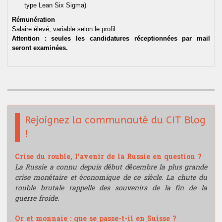
Les connaissances théoriques et
de passage.
type Lean Six Sigma)
l'expérience du trading acquises à
Mathématiques
l'issue de cette formation
Rémunération
ouvrent les portes à différentes
Salaire élevé, variable selon le profil
Mathématiques financières
carrières dans les métiers de la
Attention : seules les candidatures réceptionnées par mail
finance de marché.
seront examinées.
Microéconomie
Psychologie du Trading
TRADING
Rejoignez la communauté du CIT Blog
Gestion portefeuille
!
Choix sous-jacent
Crise du rouble, l'avenir de la Russie en question ?
La Russie a connu depuis début décembre la plus grande
crise monétaire et économique de ce siècle. La chute du
Gestion du risque
rouble brutale rappelle des souvenirs de la fin de la
guerre froide.
Money management
Or et monnaie : que se passe-t-il en Suisse ?
Gestion du stress