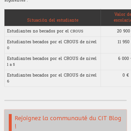
siguientes :
Trading
Economista
Blog
Validaciòn de conocimientos
Hard finanzas
Geopolítica
Análisis técnico
Valor de
Test de Inglés
Estructurador
Situación del estudiante
escolar
Contacto
La orientación del polo
Informática
Competiciòn y desafíos
Estudiantes no becados por el
20 900
CROUS
Funciones anexas
Optimizaciòn del portafolio
Inglés coloquial
Elección de subyacentes
Estudiantes becados por el CROUS de nivel
11 950
Gerente de portafolio
0
Trading de alta frecuencia
Inglés financiero
Estrategia de trading
Estudiantes becados por el CROUS de nivel
6 000 
Quant
1 a 5
Macroeconomía
Gestión de riesgos
Sales
Estudiantes becados por el CROUS de nivel
0 €
Matemáticas financieras
Gestión del estrés
6
Trader
Matemáticas generales
Gestión del portafolio
Trader Ejecutivo
Microeconomìa
Money management
Rejoignez la communauté du CIT Blog
Programa de análisis de la actualidad para traders
!