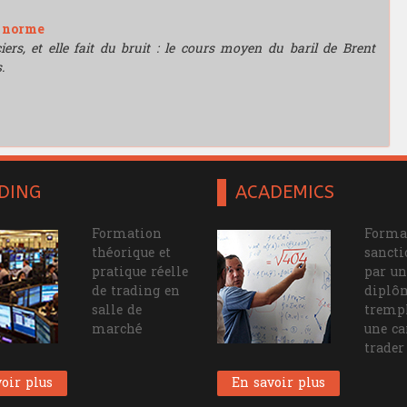
e norme
rs, et elle fait du bruit : le cours moyen du baril de Brent
.
DING
ACADEMICS
Formation
Forma
théorique et
sanct
pratique réelle
par un
de trading en
diplô
salle de
tremp
marché
une ca
trader
oir plus
En savoir plus