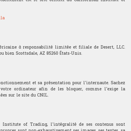
.la
ricaine à responsabilité limitée et filiale de Desert, LLC.
ou bien Scottsdale, AZ 85260 États-Unis.
fonctionnement et sa présentation pour l’internaute. Sachez
votre ordinateur afin de les bloquer, comme l’exige la
ées sur le site du CNIL.
 Institute of Trading, l’intégralité de ses contenus sont
s propres sont non-exhaustivement ses images, ses textes, sa