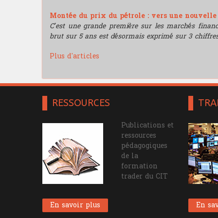
Montée du prix du pétrole : vers une nouvell
C’est une grande première sur les marchés financie
brut sur 5 ans est désormais exprimé sur 3 chiffres
Plus d'articles
RESSOURCES
TRA
Publications et
ressources
pédagogiques
de la
formation
trader du CIT
En savoir plus
En sav