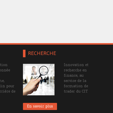
RECHERCHE
tion
Innovation et
ionnée
recherche en
finance, au
me,
service de la
lin pour
formation de
rrière de
trader du CIT
En savoir plus