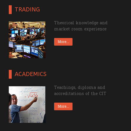
TRADING
Theorical knowledge and
market room experience
More...
ACADEMICS
Teachings, diploma and
accreditations of the CIT
More...