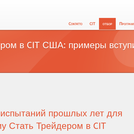
Contatto
CIT
отбор
Програм
Преподавательская ком
Конкурс Даты
oбучен
ром в CIT США: примеры вступ
Миссии и ценности CIT
Конкурс CIT
исслед
Философия CIT
Летопись конкур
трейдин
школьн
испытаний прошлых лет для
у Стать Трейдером в CIT